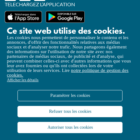
TELECHARGEZ L’APPLICATION
Ce site web utilise des cookies.
Les cookies nous permettent de personnaliser le contenu et les
annonces, d'offrir des fonctionnalités relatives aux médias
Mentions légales
sociaux et d'analyser notre trafic. Nous partageons également
des informations sur l'utilisation de notre site avec nos
Politique de Confidentialité
partenaires de médias sociaux, de publicité et d'analyse, qui
peuvent combiner celles-ci avec d'autres informations que vous
Politique de gestion des cookies
leur avez fournies ou qu'ils ont collectées lors de votre
utilisation de leurs services. Lire
notre politique de gestion des
Accessibilité (partielle)
cookies.
Afficher les détails
Liens utiles
Paramétrer les cookies
CGV
Plan du site
Refuser tous les cookies
Open Data
Autoriser tous les cookies
Contactez-nous