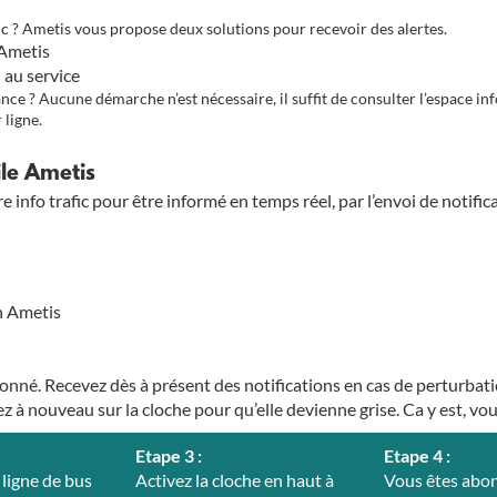
fic ? Ametis vous propose deux solutions pour recevoir des alertes.
 Ametis
n au service
ce ? Aucune démarche n’est nécessaire, il suffit de consulter l’espace info
 ligne.
ile Ametis
e info trafic pour être informé en temps réel, par l’envoi de notific
on Ametis
bonné. Recevez dès à présent des notifications en cas de perturbatio
ez à nouveau sur la cloche pour qu’elle devienne grise. Ca y est, 
Etape 3 :
Etape 4 :
 ligne de bus
Activez la cloche en haut à
Vous êtes abon