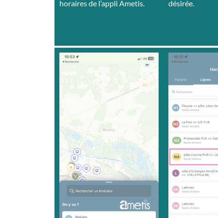
horaires de l’appli Ametis.
désirée.