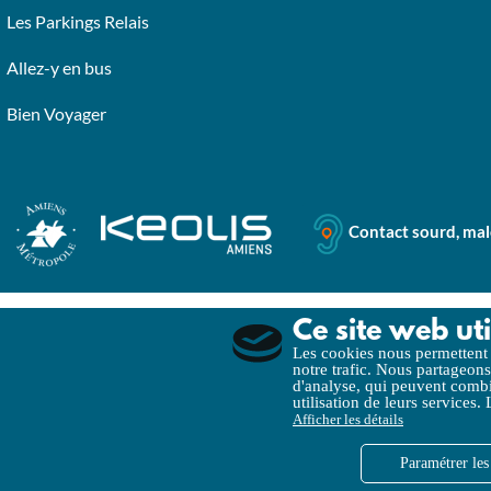
Les Parkings Relais
Allez-y en bus
Bien Voyager
Contact sourd, ma
Ce site web uti
Mentions légales
Politique de Confidentialité
Pol
Les cookies nous permettent d
notre trafic. Nous partageons
d'analyse, qui peuvent combin
utilisation de leurs services.
Afficher les détails
Paramétrer les