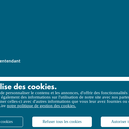
lentendant
lise des cookies.
itique de gestion des cookies
Accessibilité (partielle)
Liens utiles
C
e personnaliser le contenu et les annonces, d'offrir des fonctionnalités
 également des informations sur l'utilisation de notre site avec nos parte
er celles-ci avec d'autres informations que vous leur avez fournies ou qu
 Lire
notre politique de gestion des cookies.
 cookies
Refuser tous les cookies
Autoriser t