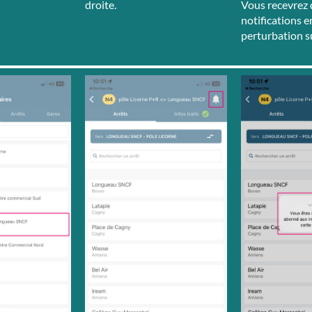
droite.
Vous recevrez
notifications e
perturbation su