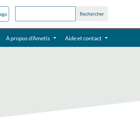
sago
A propos d’Ametis
Aide et contact