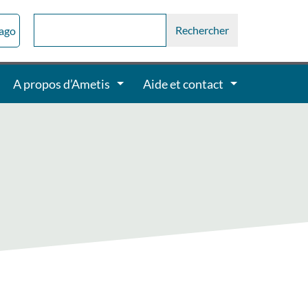
sago
A propos d’Ametis
Aide et contact