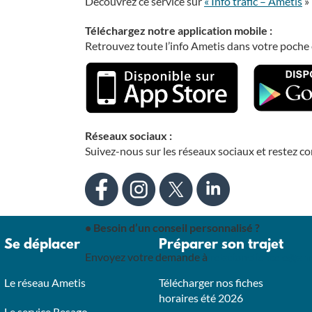
Découvrez ce service sur
«
Info trafic –
Ametis
»
Téléchargez notre application mobile :
Retrouvez toute l’info Ametis dans votre poche e
Réseaux sociaux :
Suivez-nous sur les réseaux sociaux et restez co
•
Besoin d’un conseil personnalisé
?
Se déplacer
Préparer son trajet
Envoyez votre demande à
relationclientele@ame
Le réseau Ametis
Télécharger nos fiches
horaires été 2026
Le service Resago