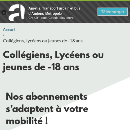
Ametis, Transport urbain et bus
Télécharger
×
d'Amiens-Métropole
Gratuit - dans Google play store
Accueil
»
Collégiens, Lycéens ou jeunes de -18 ans
Collégiens, Lycéens ou
jeunes de -18 ans
Nos abonnements
s’adaptent à votre
mobilité !