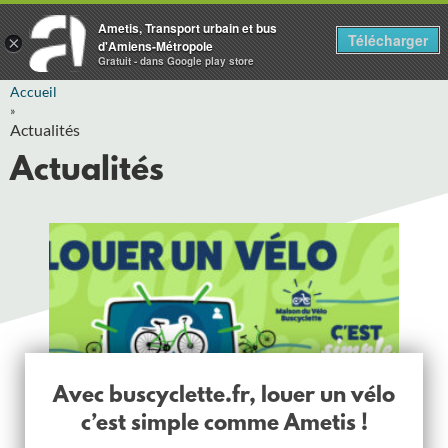
Ametis, Transport urbain et bus
Télécharger
×
d'Amiens-Métropole
Gratuit - dans Google play store
Accueil
»
Actualités
Actualités
Avec buscyclette.fr, louer un vélo
c’est simple comme Ametis !