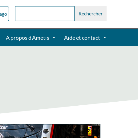
sago
A propos d’Ametis
Aide et contact