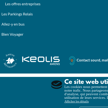
Les offres entreprises
Les Parkings Relais
Allez-y en bus
Bien Voyager
Contact sourd, ma
Ce site web uti
Mentions légales
Politique de Confidentialité
Pol
Les cookies nous permettent d
notre trafic. Nous partageons
d'analyse, qui peuvent combin
utilisation de leurs services.
Afficher les détails