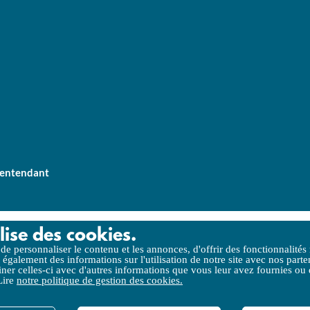
lentendant
lise des cookies.
itique de gestion des cookies
Accessibilité (partielle)
Liens utiles
C
e personnaliser le contenu et les annonces, d'offrir des fonctionnalités
 également des informations sur l'utilisation de notre site avec nos parte
er celles-ci avec d'autres informations que vous leur avez fournies ou qu
 Lire
notre politique de gestion des cookies.