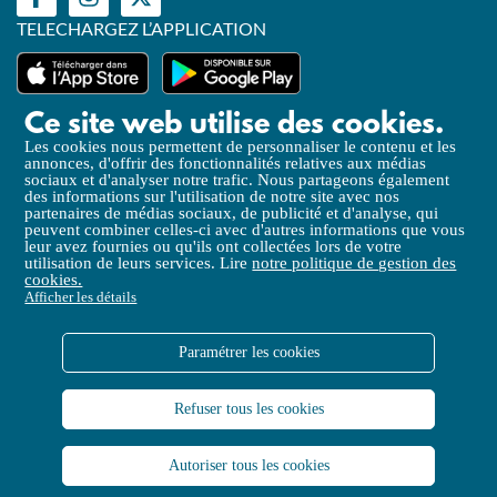
TELECHARGEZ L’APPLICATION
Ce site web utilise des cookies.
Les cookies nous permettent de personnaliser le contenu et les
annonces, d'offrir des fonctionnalités relatives aux médias
Mentions légales
sociaux et d'analyser notre trafic. Nous partageons également
des informations sur l'utilisation de notre site avec nos
Politique de Confidentialité
partenaires de médias sociaux, de publicité et d'analyse, qui
peuvent combiner celles-ci avec d'autres informations que vous
Politique de gestion des cookies
leur avez fournies ou qu'ils ont collectées lors de votre
utilisation de leurs services. Lire
notre politique de gestion des
Accessibilité (partielle)
cookies.
Afficher les détails
Liens utiles
CGV
Paramétrer les cookies
Plan du site
Refuser tous les cookies
Open Data
Contactez-nous
Autoriser tous les cookies