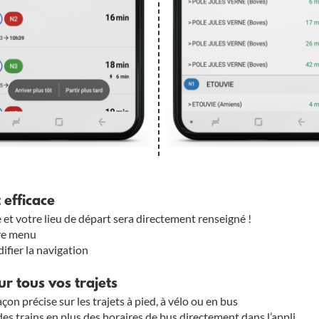
 efficace
 et votre lieu de départ sera directement renseigné !
rre menu
ifier la navigation
r tous vos trajets
çon précise sur les trajets à pied, à vélo ou en bus
es trains en plus des horaires de bus directement dans l’appli