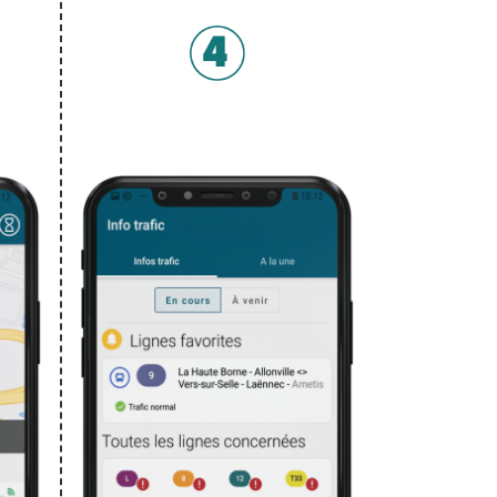
 réel
Info trafic en temps réel sur vos
lignes et trajets favoris