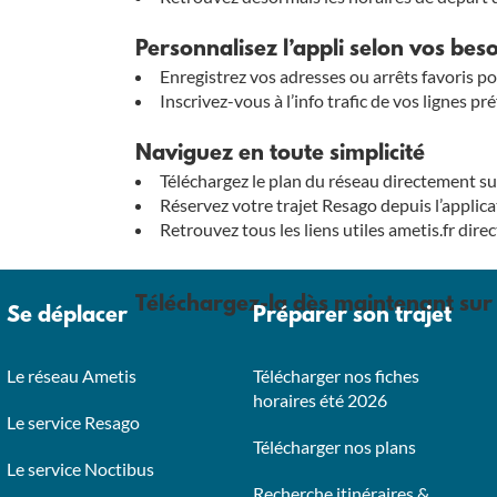
Personnalisez l’appli selon vos bes
Enregistrez vos adresses ou arrêts favoris p
Inscrivez-vous à l’info trafic de vos lignes 
Naviguez en toute simplicité
Téléchargez le plan du réseau directement sur
Réservez votre trajet Resago depuis l’applic
Retrouvez tous les liens utiles ametis.fr dire
Téléchargez-la dès maintenant sur 
Se déplacer
Préparer son trajet
Le réseau Ametis
Télécharger nos fiches
horaires été 2026
Le service Resago
Télécharger nos plans
Le service Noctibus
Recherche itinéraires &