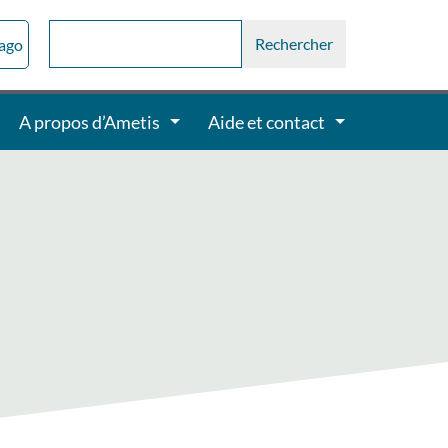
sago
A propos d’Ametis
Aide et contact