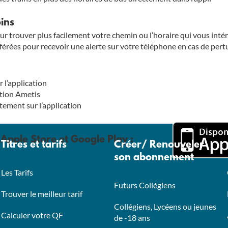
oins
our trouver plus facilement votre chemin ou l’horaire qui vous int
préférées pour recevoir une alerte sur votre téléphone en cas de per
 l’application
ation Ametis
ctement sur l’application
Apple Store et Google Play :
Titres et tarifs
Créer/ Renouveler
son abonnement
Les Tarifs
Futurs Collégiens
Trouver le meilleur tarif
Collégiens, Lycéens ou jeunes
Calculer votre QF
de -18 ans