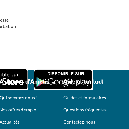
éresse
turbation
A propos d’Ametis
Aide et contact
Qui sommes nous ?
Guides et formulaires
Nos offres d’emploi
Questions fréquentes
Actualités
Contactez-nous