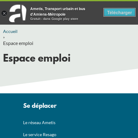
Ametis, Transport urbain et bus
Télécharger
×
d'Amiens-Métropole
Gratuit - dans Google play store
Accueil
»
Espace emploi
Espace emploi
Se déplacer
Le réseau Ametis
Le service Resago