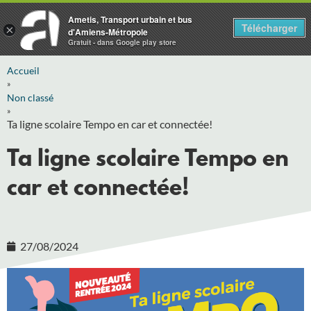
Ametis, Transport urbain et bus
Télécharger
×
d'Amiens-Métropole
Gratuit - dans Google play store
Accueil
»
Non classé
»
Ta ligne scolaire Tempo en car et connectée!
Ta ligne scolaire Tempo en
car et connectée!
27/08/2024