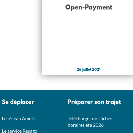
Open-Payment
...
26 juillet 2021
Se déplacer
Préparer son trajet
Le réseau Ametis
Télécharger nos fiches
horaires été 2026
Le service Resago