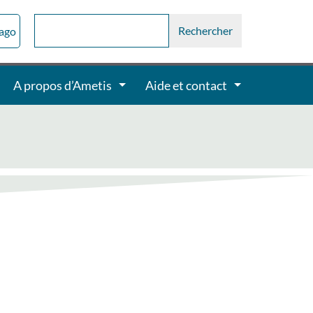
sago
A propos d’Ametis
Aide et contact