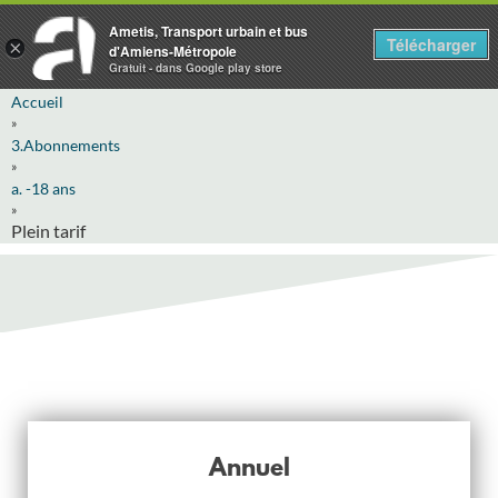
Ametis, Transport urbain et bus
Télécharger
×
d'Amiens-Métropole
Gratuit - dans Google play store
Accueil
»
3.Abonnements
»
a. -18 ans
»
Plein tarif
Annuel