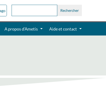
sago
A propos d’Ametis
Aide et contact