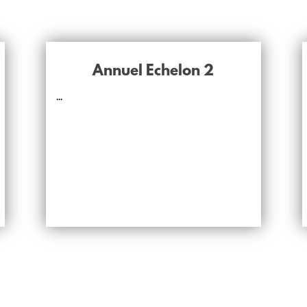
Annuel Echelon 2
...