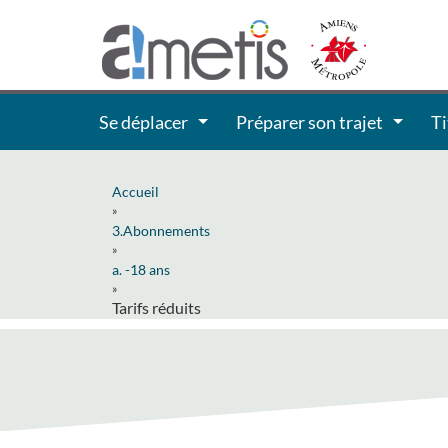
Se déplacer
Préparer son trajet
Ti
Accueil
»
3.Abonnements
»
a. -18 ans
»
Tarifs réduits